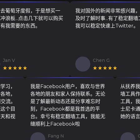
算去葡萄牙度假，于是想买一
我对国外的新闻非常感兴趣
冲浪板...点击几下就可以购买
及时了解时事...有了稳定翻
所有我需要的东西。
我可以稳定快速上Twitter。
Jan V
Chen G
★★★★★
★★★★★
院学习，
我是Facebook用户，喜欢与世界
从抚养
界各地，
各地的朋友和家人保持联系。无论
墙工具
们交流。
是了解最新动态还是分享难忘时
工具，
了这个目
刻，Facebook都是我首选的平
士尼卡
聊天和视
台。幸亏有稳定翻墙工具，我能无
她的语
缝顺利上Facebook啦
Fang N