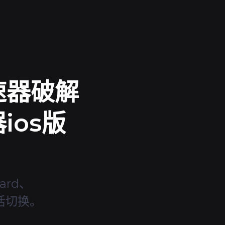
速器破解
ios版
ard、
灵活切换。